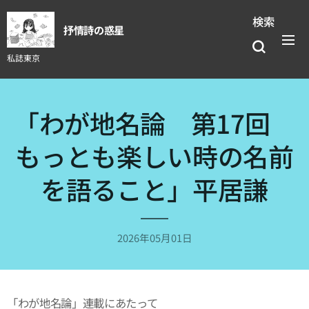
検索
抒情詩の惑星
私誌東京
「わが地名論 第17回
もっとも楽しい時の名前
を語ること」平居謙
2026年05月01日
「わが地名論」連載にあたって