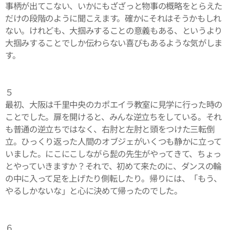
事柄が出てこない、いかにもざざっと物事の概略をとらえた
だけの段階のように聞こえます。確かにそれはそうかもしれ
ない。けれども、大掴みすることの意義もある、というより
大掴みすることでしか伝わらない喜びもあるような気がしま
す。
５
最初、大阪は千里中央のカポエイラ教室に見学に行った時の
ことでした。扉を開けると、みんな逆立ちをしている。それ
も普通の逆立ちではなく、右肘と左肘と頭をつけた三転倒
立。ひっくり返った人間のオブジェがいくつも静かに立って
いました。にこにこしながら髭の先生がやってきて、ちょっ
とやっていきますか？それで、初めて来たのに、ダンスの輪
の中に入って足を上げたり側転したり。帰りには、「もう、
やるしかないな」と心に決めて帰ったのでした。
６