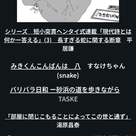
シリーズ 短小突貫ヘンタイ式連載「現代詩とは
何かー答える」(3) 長すぎる蛇に関する断章
平
居謙
みきくんこんばんは 八
すなけちゃん
(snake)
バリバラ日和 ー砂浜の道を歩きながら
TASKE
「
部屋に閉じこもることによってこの世と通ず」
湯原昌泰