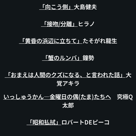
「向こう側」
大島健夫
「接吻/分離」
ヒラノ
「黄昏の浜辺に立ちて」
たそがれ龍生
「蟹のルンバ」
鐘勢
「おまえは人間のクズになる、と言われた話」
大
覚アキラ
いっしゅうかん―金曜日の偶(たま)たちへ
究極Q
太郎
「昭和払拭」
ロバートDEピーコ