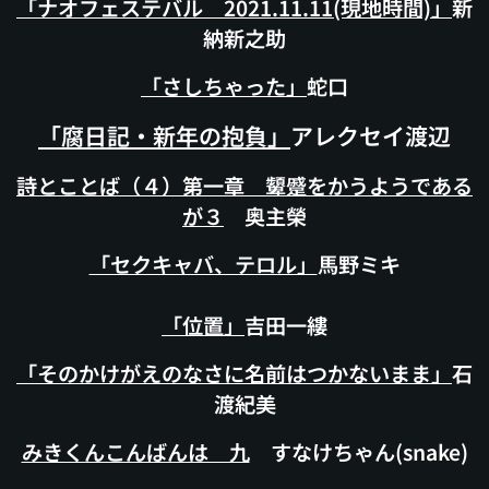
「ナオフェステバル 2021.11.11(現地時間)」
新
納新之助
「さしちゃった」
蛇口
「腐日記・新年の抱負」
アレクセイ渡辺
詩とことば（４）
第一章 顰蹙をかうようである
が３
奥主榮
「セクキャバ、テロル」
馬野ミキ
「位置」
吉田一縷
「
そのかけがえのなさに名前はつかないまま」
石
渡紀美
みきくんこんばんは 九
すなけちゃん(snake)