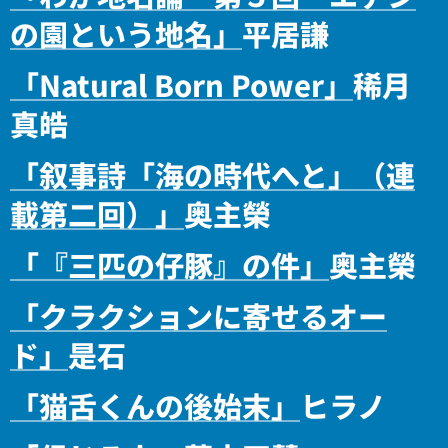
の園という地名」
平居謙
「Natural Born Power」
稀月
真皓
「叙事詩「海の時代へと」（連
載第二回）」
奥主榮
「『三匹の仔豚』の件」
奥主榮
「クラクションに寄せるオー
ド」
是石
「猫舌くんの後始末」
ヒラノ