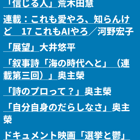
「信じる人」
荒木田慧
連載：これも愛やろ、知らんけ
ど 17 これもAIやろ
／河野宏子
「展望」
大井悠平
「叙事詩「海の時代へと」（連
載第三回）」
奥主榮
「詩のプロって？」
奥主榮
「自分自身のだらしなさ」
奥主
榮
ドキュメント映画「選挙と鬱」