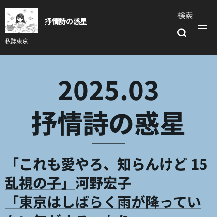
検索
抒情詩の惑星
私誌東京
2025.03
抒情詩の惑星
「これも愛やろ、知らんけど 15
乱視の子」
河野宏子
「
東京はしばらく雨が降ってい