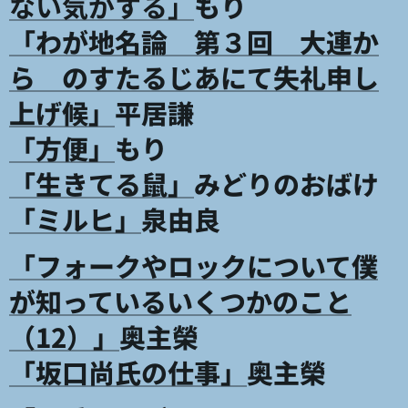
ない気がする」
もり
「
わが地名論 第３回 大連か
ら のすたるじあにて失礼申し
上げ候」
平居謙
「方便」
もり
「生きてる鼠」
みどりのおばけ
「ミルヒ」
泉由良
「フォークやロックについて僕
が知っているいくつかのこと
（12）」
奥主榮
「坂口尚氏の仕事」
奥主榮