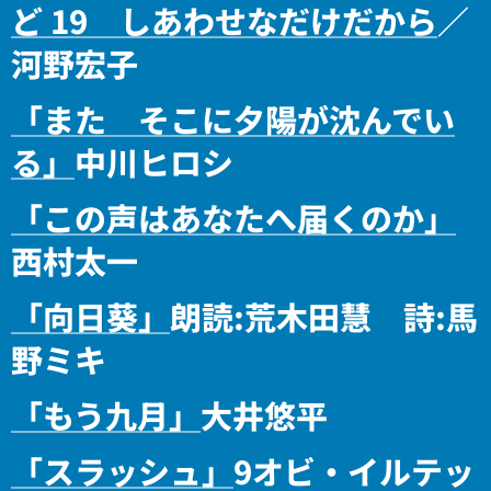
ど 19 しあわせなだけだから
／
河野宏子
「また そこに夕陽が沈んでい
る」
中川ヒロシ
「この声はあなたへ届くのか」
西村太一
「向日葵」
朗読:荒木田慧 詩:馬
野ミキ
「もう九月」
大井悠平
「スラッシュ」
9オビ・イルテッ