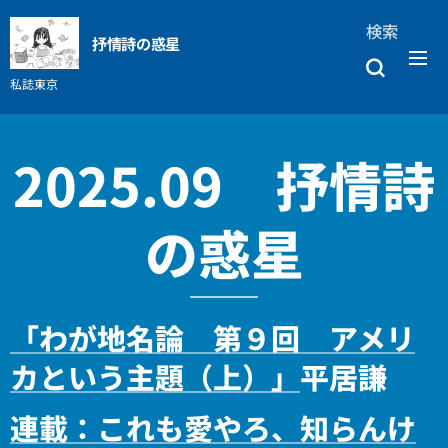
検索
抒情詩の惑星
私誌東京
2025.09 抒情詩
の惑星
「わが地名論 第９回 アメリ
カという主題（上）」
平居謙
連載：これも愛やろ、知らんけ