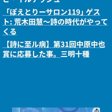
「ぽえとりーサロン119｣ ゲス
ト: 荒木田慧～詩の時代がやって
くる
【詩に至ル病】第31回中原中也
賞に応募した事。
三明十種