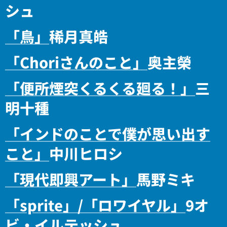
シュ
「鳥」
稀月真皓
「Choriさんのこと」
奥主榮
「便所煙突くるくる廻る！」
三
明十種
「
インドのことで僕が思い出す
こと」
中川ヒロシ
「現代即興アート」
馬野ミキ
「sprite」/「ロワイヤル」
9オ
ビ・イルテッシュ