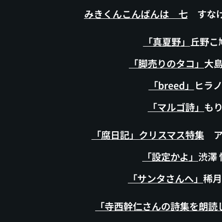
みきくんこんばんは 七
すなけち
「真夏野」
丘野こ
「脚売りのタコ」
大
「breed」
ヒラ
「マルゴ詩」
も
「腐日記」クリスマス特集
ア
「設定かよ」
渋
澤 
「サンタさんへ」
稀
「寺西幹仁さんの詩集を朗読