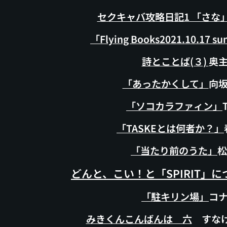
セクキャバ攻略日記1 「さな
「Flying Books2021.10.17 s
詩とことば(３)
奥
「あったかくして」
向
「ソコカラファィン」
「TASKEとは何者か？」
「当たり前のうた」
松
どんと、こい！と「SPIRIT」に
「駐キリン場」
コ
みきくんこんばんは 六
すなけち