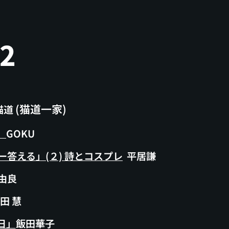
12
(猫道一家)
猫道
」
GOKU
答える」(２) 詩とコスプレ
平居謙
 由良
田 慧
日」
飯田華子