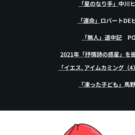
「星のなり手」
中川
「運命」
ロバートDE
「無人」道中記
PO
2021年「抒情詩の惑星」を
「イエス, アイムカミング（4
「凍った子ども」
馬