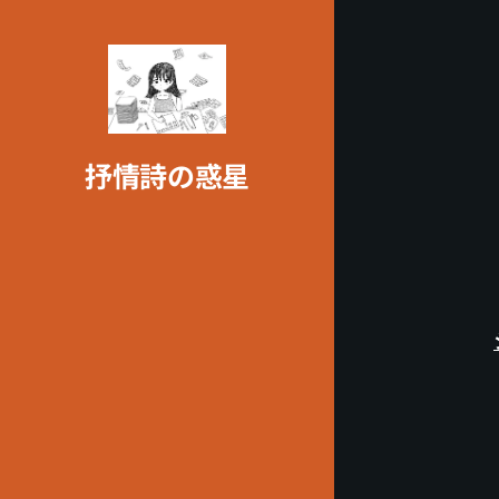
抒情詩の惑星