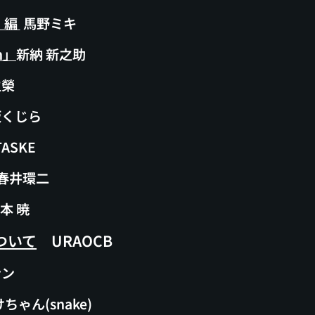
」編
馬野ミキ
un」
新納 新之助
主榮
坂くじら
TASKE
春井環二
本 暁
ついて
URAOCB
ナン
ゃん(snake)