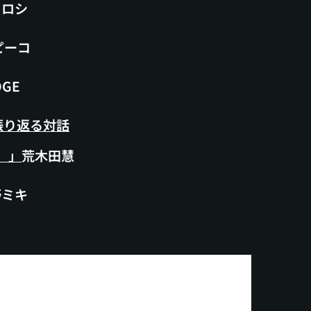
ヒロシ
ピーコ
GE
振り返る対話
）」
荒木田慧
野ミキ