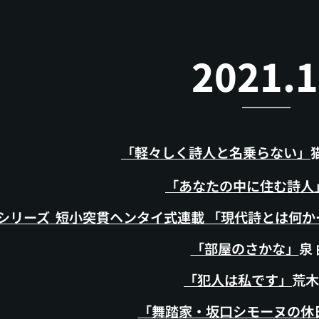
2021.
「軽々しく詩人と名乗らない」
「あなたの中に住む詩人
シリーズ 短小突貫ヘンタイ式連載 「現代詩とは何かー
「部屋のさかな」
泉
「犯人は私です」
荒木
「舞踏家・坂口シモーヌの休