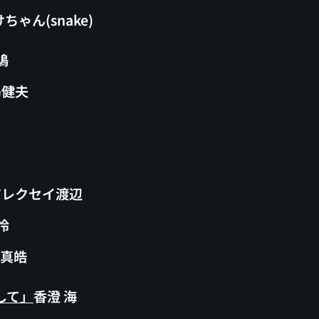
ゃん(snake
)
鳩
島健夫
ノ
り
レクセイ渡辺
怜
月真皓
して」
香澄 海