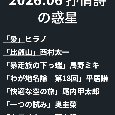
の惑星
「髪」
ヒラノ
「比叡山」
西村太一
「暴走族の下っ端」
馬野ミキ
「わが地名論 第18回」
平居謙
「快適な空の旅」
尾内甲太郎
「一つの試み」
奥主榮