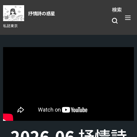
検索
抒情詩の惑星
私誌東京
2026.06
抒情詩