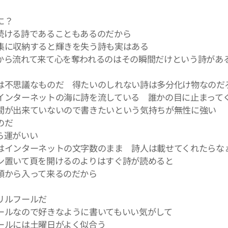
に？
続ける詩であることもあるのだから
に収納すると輝きを失う詩も実はある
から流れて来て心を奪われるのはその瞬間だけという詩があ
不思議なものだ 得たいのしれない詩は多分化け物なのだ
インターネットの海に詩を流している 誰かの目に止まって
が出来ていないので書きたいという気持ちが無性に強い
のだ
ら運がいい
インターネットの文字数のまま 詩人は載せてくれたらな
ン置いて頁を開けるのよりはすぐ詩が読めると
頭から入って来るのだから
リルフールだ
ールなので好きなように書いてもいい気がして
ールには土曜日がよく似合う