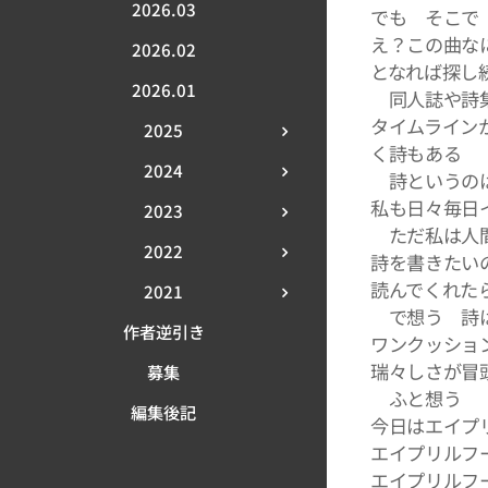
2026.03
でも そこで
え？この曲な
2026.02
となれば探し
2026.01
同人誌や詩集
タイムライン
2025
く詩もある
2024
詩というのは
私も日々毎日
2023
ただ私は人間
2022
詩を書きたい
読んでくれた
2021
で想う 詩は
作者逆引き
ワンクッショ
瑞々しさが冒
募集
ふと想う
編集後記
今日はエイプ
エイプリルフ
エイプリルフ