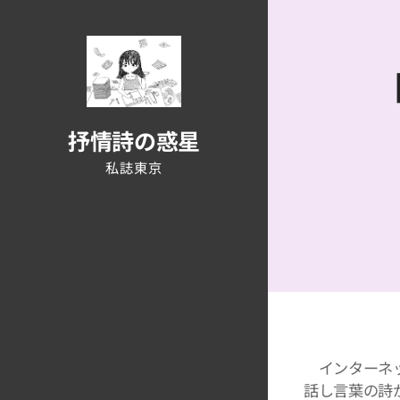
抒情詩の惑星
私誌東京
インターネッ
話し言葉の詩