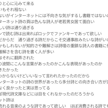
りと心に沁みて来る
いもそれ程ない
ないがインターネットには不向きな気がするし書籍ではない
ターネット詩の頁は色んな詩人が老若男女居て面白い
い詩は通り過ぎる
ンで読む詩は出来ればロックでファンキーであって欲しい
だからだ 通り過ぎる詩だからこそ交通事故みたいな詩がい
もしれないが知的さや難解さは詩壇の重鎮な詩人の書籍に
解さを含む詩を書く人が多い
それに翻弄された
の波間にこんな言葉があったのかこんな表現があったのか
きたかった
からないけどいいなって言われたかったのだから
ンターネットの詩の世界があったら多分詩との向き合い方が
く良かったと実は思ってる
ば現代詩文庫などには目をくれなかったのだろうから
ット詩は
流れる音楽のような詩であって欲しい ほぼ消費される詩で