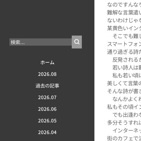
なのですんな
難解な言葉遣
ないわけじゃ
某黄色いイン
そこでも難し
スマートフォ
通り過ぎる詩
反発されるか
ホーム
若い詩人は難
2026.08
私も若い頃は
美しくて言葉
過去の記事
そんな詩が書
2026.07
なんかよくわ
私もその頃イ
2026.06
でも出逢わな
2026.05
多分そうすれ
インターネ
2026.04
街のカフェで