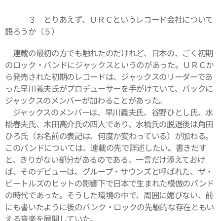
３ とりあえず、ＵＲＣというレコード会社について
語ろうか（５）
連載の最初の方でも触れたのだけれど、日本の、ごく初期
のロック・バンドにジャックスというのがあった。ＵＲＣか
ら発売された初期のレコードは、ジャックスのリーダーであ
った早川義夫氏がプロデューサーを手がけていて、バックに
ジャックスのメンバーが加わることがあった。
ジャックスのメンバーは、早川義夫氏、谷野ひとし氏、水
橋春夫氏、木田高介氏の四人であり、水橋氏の脱退後は角田
ひろ氏（お名前の表記は、何度か変わっている）が加わる。
このバンドについては、連載の先で詳述したい。書きだす
と、きりがない部分があるのである。一言だけ添えておけ
ば、そのデビューは、グループ・サウンズと呼ばれた、ザ・
ビートルズのヒットの影響下で日本で生まれた模倣のバンド
の時代であった。そうした環境の中で、周囲に媚びない、前
にも書いたように後のパンク・ロックの先駆的な存在ともい
える音楽を展開していた。