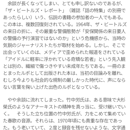
余談が長くなってしまい、とても申し訳ないのであるが、
「ザ・ビートルズ・レポート」（雑誌「話の特集」の別冊で
あったらしい）いう、伝説の書籍の参加者の一人でもある。
この本は、複数回復刻されている。1964年、ザ・ビートルズ
の来日の折に、その厳重な警備態勢が「安保関係の来日要人
の警備の予行演習ではないのか」という危機感から、当時の
気鋭のジャーナリストたちが取材を始める。しかし、そこで
出会っていくのは、メディアで歪められた報道をされている
「アイドルに軽率に浮かれている奇矯な若者」という先入観
とは別の、繊細で傷つきやすい未成年たちである。一冊のま
とまったルポとして出版された本は、当初の目論みを離れ、
むしろ今よりも社会的な規制の厳しかった時代に、声になら
ない言葉を掬い上げた出色のルポとなっている。
やや余談に流れてしまった。竹中労氏は、ある意味で大杉
榮氏のようなアナーキストの精神を真っ当に、受け継いでい
く。 そうした立ち位置の竹中労氏が、力をこめて集めてい
た春歌の音源。それらは、1970年頃にも貴重な存在であっ
た。もう老いていて、２度と録音を残せないような、文字通