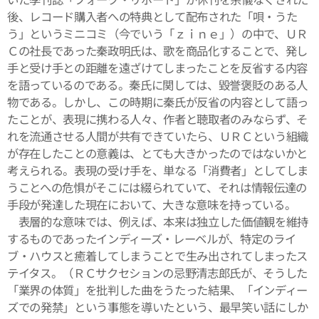
後、レコード購入者への特典として配布された「唄・うた
う」というミニコミ（今でいう「ｚｉｎｅ」）の中で、ＵＲ
Ｃの社長であった秦政明氏は、歌を商品化することで、発し
手と受け手との距離を遠ざけてしまったことを反省する内容
を語っているのである。秦氏に関しては、毀誉褒貶のある人
物である。しかし、この時期に秦氏が反省の内容として語っ
たことが、表現に携わる人々、作者と聴取者のみならず、そ
れを流通させる人間が共有できていたら、ＵＲＣという組織
が存在したことの意義は、とても大きかったのではないかと
考えられる。表現の受け手を、単なる「消費者」としてしま
うことへの危惧がそこには綴られていて、それは情報伝達の
手段が発達した現在において、大きな意味を持っている。
表層的な意味では、例えば、本来は独立した価値観を維持
するものであったインディーズ・レーベルが、特定のライ
ブ・ハウスと癒着してしまうことで生み出されてしまったス
テイタス。（ＲＣサクセションの忌野清志郎氏が、そうした
「業界の体質」を批判した曲をうたった結果、「インディー
ズでの発禁」という事態を導いたという、最早笑い話にしか