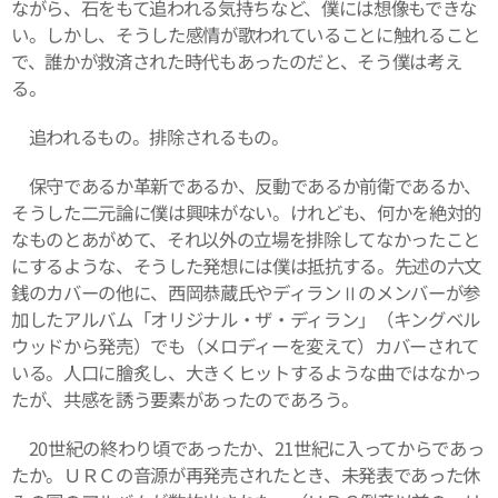
ながら、石をもて追われる気持ちなど、僕には想像もできな
い。しかし、そうした感情が歌われていることに触れること
で、誰かが救済された時代もあったのだと、そう僕は考え
る。
追われるもの。排除されるもの。
保守であるか革新であるか、反動であるか前衛であるか、
そうした二元論に僕は興味がない。けれども、何かを絶対的
なものとあがめて、それ以外の立場を排除してなかったこと
にするような、そうした発想には僕は抵抗する。先述の六文
銭のカバーの他に、西岡恭蔵氏やディランⅡのメンバーが参
加したアルバム「オリジナル・ザ・ディラン」（キングベル
ウッドから発売）でも（メロディーを変えて）カバーされて
いる。人口に膾炙し、大きくヒットするような曲ではなかっ
たが、共感を誘う要素があったのであろう。
20世紀の終わり頃であったか、21世紀に入ってからであっ
たか。ＵＲＣの音源が再発売されたとき、未発表であった休