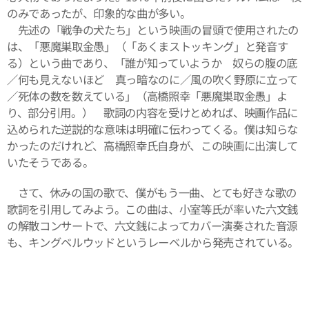
のみであったが、印象的な曲が多い。
先述の「戦争の犬たち」という映画の冒頭で使用されたの
は、「悪魔巣取金愚」（「あくまストッキング」と発音す
る）という曲であり、「誰が知っていようか 奴らの腹の底
／何も見えないほど 真っ暗なのに／風の吹く野原に立って
／死体の数を数えている」（高橋照幸「悪魔巣取金愚」よ
り、部分引用。） 歌詞の内容を受けとめれば、映画作品に
込められた逆説的な意味は明確に伝わってくる。僕は知らな
かったのだけれど、高橋照幸氏自身が、この映画に出演して
いたそうである。
さて、休みの国の歌で、僕がもう一曲、とても好きな歌の
歌詞を引用してみよう。この曲は、小室等氏が率いた六文銭
の解散コンサートで、六文銭によってカバー演奏された音源
も、キングベルウッドというレーベルから発売されている。