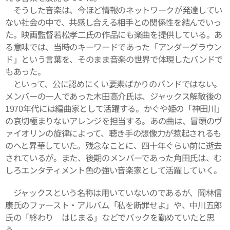
そうした音楽は、今ほど情報のネットワークが発達してい
ない社会の中で、共感し合える相手との関係性を結んでいっ
た。映画監督若松孝二氏の作品にも楽曲を提供している。あ
る意味では、当時のキーワードであった「アンダーグラウン
ド」という言葉を、そのまま音楽の世界で体現したバンドで
もあった。
といって、公に認めにくい要素ばかりのバンドではない。
メンバーの一人であった木田高介氏は、ジャックス解散後の
1970年代には編曲家として活躍する。かぐや姫の「神田川」
の哀切極まりないアレンジを担当する。あの曲は、冒頭のヴ
ァイオリンの旋律によって、聴き手の想像力が惹起されるも
のへと昇華していた。残念なことに、四十年ぐらい前に逝去
されているが。また、後期のメンバーであった角田氏は、む
しろエンタティメント色の強い音楽家として活躍していく。
ジャックスという名称は用いていないのであるが、岡林信
康氏のファースト・アルバム「私を断罪せよ」や、中川五郎
氏の「終わり はじまる」などでバックを勤めていたと思
う。