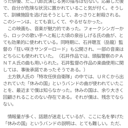
った俳優、たこ八郎氏演じる男の描写は切ない。応募した後
で、自分が危険な状況に置かれていること気が付く。そうし
て、訓練施設を逃げ出そうとして、あっさりと射殺される。
このシーンは、とても哀しくて、やるせなかった。
この映画も、音楽が魅力的であった。フォークシンガーか
ら、ロックの歌い手へと転じた頃の泉谷しげる氏の曲が、と
ても効果的に使われている。同時期に、石井聰亙（岳龍）監
督の「狂い咲きサンダーロード」も公開され、一部の音楽は
どちらにも使われていた。（石井作品では、頭脳警察のＰＡ
ＮＴＡ氏の曲も用いられた。石井監督の作品の楽曲使用に関
しては、事後承諾であったそうである。）
土方鉄人氏の「特攻任侠自衛隊」の中では、ＵＲＣから出
されていた「休みの国」というバンドの曲が使われていたこ
とを、最近まで僕は知らなかった。休みの国は、余り大きく
回顧されることのない存在である。それが僕は、残念でなら
ない。
情報量が多く、話題が迷走しているが、ここに名を挙げた
「休みの国」というバンドの説明は、とても難しい。ただ、