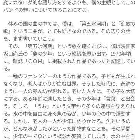
変にカタログ的な語り方をするよりも、僕の主観としてこの
バンドの魅力について語ることにする。
休みの国の曲の中では、僕は、「第五氷河期」と「追放の
歌」という二曲が、とても好きなのである。その辺りの話
を、まず書いていこう。
その、「第五氷河期」という歌を聴くたびに、僕は漫画家
坂口尚氏の「魚の少年」という短編を思い出す。1970年頃
に、雑誌「ＣＯＭ」に掲載された作品であったと記憶してい
る。
一種のファンタジーのような作品である。子どもが生まれ
なくなり、老人ばかりが住む世界。そうした時代に、奇跡の
ように一人の赤ん坊が現れる。老いた人々は、その子を大切
にする。ある年齢に達したとき、その少年は「言葉」と出会
う。そして、「うお」という文字から多くの連想を与えられ
る。水の中を自由に泳ぐ魚の姿が、少年の心の中で躍動す
る。しかし、老人の一人が少年に語りかける。魚というの
が、どんな味がしたかといった即物的なことを。その瞬間
に、少年の中で魚という概念が変質してしまう。水の中を自