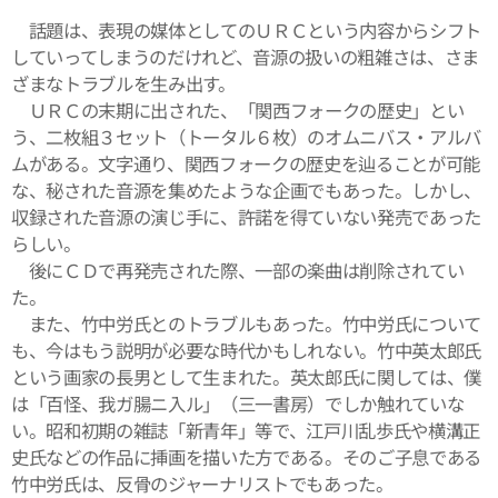
話題は、表現の媒体としてのＵＲＣという内容からシフト
していってしまうのだけれど、音源の扱いの粗雑さは、さま
ざまなトラブルを生み出す。
ＵＲＣの末期に出された、「関西フォークの歴史」とい
う、二枚組３セット（トータル６枚）のオムニバス・アルバ
ムがある。文字通り、関西フォークの歴史を辿ることが可能
な、秘された音源を集めたような企画でもあった。しかし、
収録された音源の演じ手に、許諾を得ていない発売であった
らしい。
後にＣＤで再発売された際、一部の楽曲は削除されてい
た。
また、竹中労氏とのトラブルもあった。竹中労氏について
も、今はもう説明が必要な時代かもしれない。竹中英太郎氏
という画家の長男として生まれた。英太郎氏に関しては、僕
は「百怪、我ガ腸ニ入ル」（三一書房）でしか触れていな
い。昭和初期の雑誌「新青年」等で、江戸川乱歩氏や横溝正
史氏などの作品に挿画を描いた方である。そのご子息である
竹中労氏は、反骨のジャーナリストでもあった。