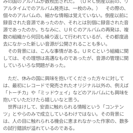
みの国のアルバムが数枚出された。（ＵＲＣ倒産以前の、リ
アルタイムでのアルバム発売は、一枚のみ。） その際の、
個々のアルバムの、細かな情報は覚えていない。倒産以前に
録音された音源であったのか、それとは別個に録音された音
源であったのか。ちなみに、ＵＲＣのアルバムの再発は、複
数の組織から何回も繰り返して行われているが、その都度過
去になかった新しい音源が公開されることも多い。
その背景には、こんな事情がある。ＵＲＣという組織に関
しては、その理想は高邁なものであったが、音源の管理に関
していろいろな問題があった。
ただ、休みの国に興味を抱いてくださった方々に対して
は、最初にレコードで発売されたオリジナル以外の、例えば
「トーチカ」や「ミッドウェイ」などのアルバムにも興味を
抱いていただけたら嬉しいなと思う。
世界はけして、安直に触れられる情報という「コンテン
ツ」とやらのみで成立しているわけではない。その背景に
は、人の目に触れられる機会に恵まれなかった作家の、数多
の試行錯誤が溢れているのである。