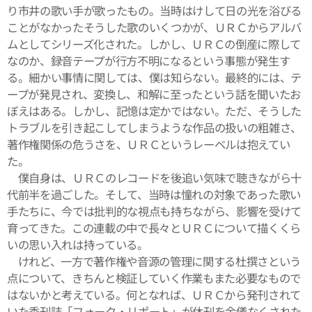
り市井の歌い手が歌ったもの。当時はけして日の光を浴びる
ことがなかったそうした歌のいくつかが、ＵＲＣからアルバ
ムとしてシリーズ化された。しかし、ＵＲＣの倒産に際して
なのか、録音テープが行方不明になるという事態が発生す
る。細かい事情に関しては、僕は知らない。最終的には、テ
ープが発見され、変換し、和解に至ったという話を聞いたお
ぼえはある。しかし、記憶は定かではない。ただ、そうした
トラブルを引き起こしてしまうような作品の扱いの粗雑さ、
著作権関係の危うさを、ＵＲＣというレーベルは抱えてい
た。
僕自身は、ＵＲＣのレコードを後追い気味で聴きながら十
代前半を過ごした。そして、当時は憧れの対象であった歌い
手たちに、今では批判的な視点も持ちながら、影響を受けて
育ってきた。この連載の中で長々とＵＲＣについて描くくら
いの思い入れは持っている。
けれど、一方で著作権や音源の管理に関する杜撰さという
点について、きちんと検証していく作業もまた必要なもので
はないかと考えている。何となれば、ＵＲＣから発刊されて
いた季刊誌「フォーク・リポート」が休刊を余儀なくされた