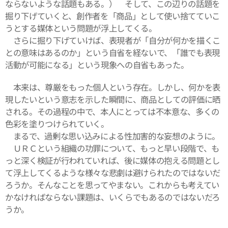
ならないような話題もある。） そして、この辺りの話題を
掘り下げていくと、創作者を「商品」として使い捨てていこ
うとする媒体という問題が浮上してくる。
さらに掘り下げていけば、表現者が「自分が何かを描くこ
との意味はあるのか」という自省を経ないで、「誰でも表現
活動が可能になる」という現象への自省もあった。
本来は、尊厳をもった個人という存在。しかし、何かを表
現したいという意志を示した瞬間に、商品としての評価に晒
される。その過程の中で、本人にとっては不本意な、多くの
色彩を塗りつけられていく。
まるで、過剰な思い込みによる性加害的な妄想のように。
ＵＲＣという組織の功罪について、もっと早い段階で、も
っと深く検証が行われていれば、後に媒体の抱える問題とし
て浮上してくるような様々な悲劇は避けられたのではないだ
ろうか。そんなことを思ってやまない。これからも考えてい
かなければならない課題は、いくらでもあるのではないだろ
うか。