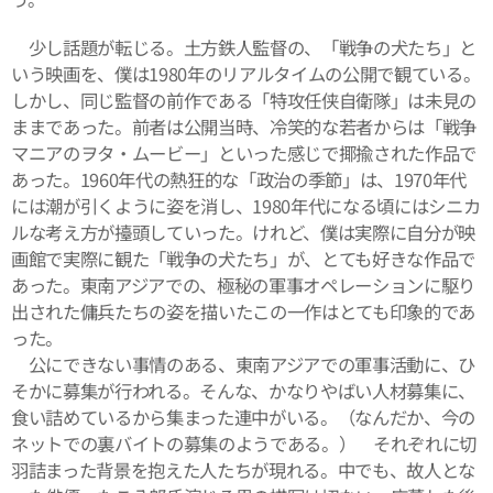
少し話題が転じる。土方鉄人監督の、「戦争の犬たち」と
いう映画を、僕は1980年のリアルタイムの公開で観ている。
しかし、同じ監督の前作である「特攻任侠自衛隊」は未見の
ままであった。前者は公開当時、冷笑的な若者からは「戦争
マニアのヲタ・ムービー」といった感じで揶揄された作品で
あった。1960年代の熱狂的な「政治の季節」は、1970年代
には潮が引くように姿を消し、1980年代になる頃にはシニカ
ルな考え方が擡頭していった。けれど、僕は実際に自分が映
画館で実際に観た「戦争の犬たち」が、とても好きな作品で
あった。東南アジアでの、極秘の軍事オペレーションに駆り
出された傭兵たちの姿を描いたこの一作はとても印象的であ
った。
公にできない事情のある、東南アジアでの軍事活動に、ひ
そかに募集が行われる。そんな、かなりやばい人材募集に、
食い詰めているから集まった連中がいる。（なんだか、今の
ネットでの裏バイトの募集のようである。） それぞれに切
羽詰まった背景を抱えた人たちが現れる。中でも、故人とな