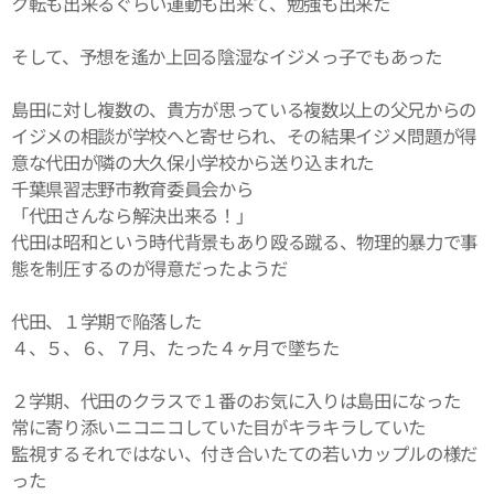
ク転も出来るぐらい運動も出来て、勉強も出来た
そして、予想を遙か上回る陰湿なイジメっ子でもあった
島田に対し複数の、貴方が思っている複数以上の父兄からの
イジメの相談が学校へと寄せられ、その結果イジメ問題が得
意な代田が隣の大久保小学校から送り込まれた
千葉県習志野市教育委員会から
「代田さんなら解決出来る！」
代田は昭和という時代背景もあり殴る蹴る、物理的暴力で事
態を制圧するのが得意だったようだ
代田、１学期で陥落した
４、５、６、７月、たった４ヶ月で墜ちた
２学期、代田のクラスで１番のお気に入りは島田になった
常に寄り添いニコニコしていた目がキラキラしていた
監視するそれではない、付き合いたての若いカップルの様だ
った