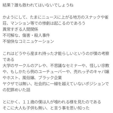
結果？誰も救われてはいないでしょうね
かようにして、たまにニュースに上がる地方のスナックや雀
荘、マンション等での惨劇は起こるのであろう
異常すぎる人間関係
不可解な、傷害・殺人事件
不愉快なコミニュケーション
これはどうやら産まれ持った才能らしいというのが僕の考察
である
大学のサークルのアレや、不思議なセミナーや、怪しい宗教
や、もしかたら例のユーチューバーや、売れっ子のキャバ嬢
やホスト、風俗嬢、ブラック企業
ヤクザでは無い、社会的に一線を越えていないポジションで
の犯罪めいた話
とにかく、１１歳の僕は人が喰われる様を見たのである
そこに大人も子供も無い、と言う事を思い知った