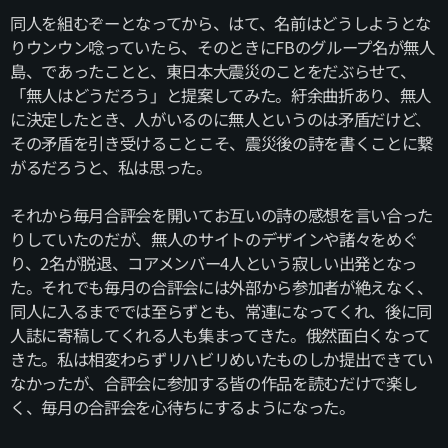
同人を組むぞーとなってから、はて、名前はどうしようとな
りウンウン唸っていたら、そのときにFBのグループ名が無人
島、であったことと、東日本大震災のことをだぶらせて、
「無人はどうだろう」と提案してみた。紆余曲折あり、無人
に決定したとき、人がいるのに無人というのは矛盾だけど、
その矛盾を引き受けることこそ、震災後の詩を書くことに繋
がるだろうと、私は思った。
それから毎月合評会を開いてお互いの詩の感想を言い合った
りしていたのだが、無人のサイトのデザインや諸々をめぐ
り、2名が脱退、コアメンバー4人という寂しい出発となっ
た。それでも毎月の合評会には外部から参加者が絶えなく、
同人に入るまででは至らずとも、常連になってくれ、後に同
人誌に寄稿してくれる人も集まってきた。俄然面白くなって
きた。私は相変わらずリハビリめいたものしか提出できてい
なかったが、合評会に参加する皆の作品を読むだけで楽し
く、毎月の合評会を心待ちにするようになった。