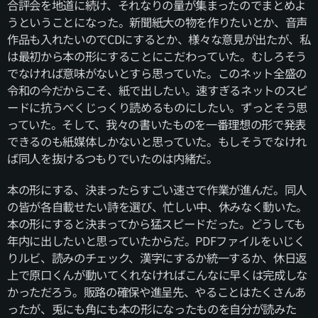
合評会を地道に続け、それなりの量が集まったのでまとめよ
うということになった。新聞紙大の物を作りたいとか、音声
作品も入れたいのでCDにするとか、様々な意見が出たが、私
は最初から本の形にすることにこだわっていた。むしろそう
でなければ意味がないとすら思っていた。このネット全盛の
令和の今だからこそ、紙で出したい。速すぎるネットのスピ
ードに抗うべくじっくり読めるものにしたい。ずっとそう思
っていた。そして、我々の書いたものを一番理想の形で発表
できるのも紙媒体しかないと思っていた。もしそうでなけれ
ば同人を抜けるつもりでいたのは内緒だ。
本の形にする、決まったらすごい速さで作業が進んだ。同人
の皆が各自載せたい詩を選び、忙しい中、休みなく動いた。
本の形にすると決まってから猛スピードだった。どうしても
年内に出したいと思っていたからだ。PDFファイルをいじく
りルビ、読みのチェック、漢字にするか統一するか、休日返
上で原口くんが動いてくれなければこんなに早くは完成しな
かっただろう。販路の確保や進呈先、やることはたくさんあ
ったが、兎にも角にも本の形になったものを自分が読みた