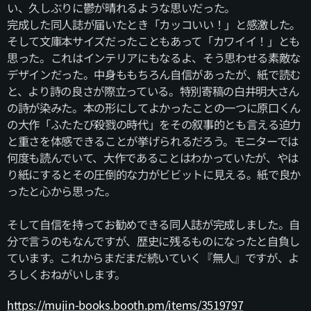
い、久しぶりに鬱が晴れるような思いだった。
完成した同人誌が届いたとき「カッコいい！」と感激した。
そして文庫本サイズだったこともあって「カワイイ！」とも
思った。これはインテリアにもなるよ、そう思わせる素敵な
デザインだった。中身ももちろん自信があったが、紙で読む
と、より詩の良さが際立っている。特別寄稿の白井明大さん
の詩が染みた。本の形にしてよかったことの一つに原口くん
の大作「ふたたび殺戮の時代」をその叙事的とも言える迫力
と重さを体感できることが挙げられるだろう。モニターでは
何度も読んでいて、大作であることはわかっていたが、やは
り紙にするとその圧倒的な力がビビットに見える。紙で良か
ったと心から思った。
そして自信を持ってお勧めできる同人誌が完成しました。自
分で言うのもなんですが、歴史に残るものになったと自負し
ています。これからまだまだ続いていく『無人』ですが、よ
ろしくおねがいします。
https://mujin-books.booth.pm/items/3519797