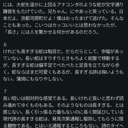
には、大蛇を遥かに上回るアナコンダのような蛇が文字通り
鎌首をもたげていた。兄ちゃん、にやあっと笑っている。日
本だよ、京都河原町だよ！僕はおったまげて逃げた。そんな
こともあった。こいつはカッコいいとは思わなかったが、
「長さ」には人を驚かせる何かがあるのだろう。
６
けれども長すぎる蛇は駄目だ。だらだらとして、歩幅があっ
ていない。長い蛇はすりすりときもちよく蛇腹で移動する
が、長すぎる蛇は偏平足でぺたぺたと足音を立てながら歩
く。蛇ならばまだ可愛くもあるが、長すぎる詩は掬いようも
ない。蒲焼にもなりやしない。
７
長い短いは相対的な感覚である。長いけれど長いと思わず読
み進めてゆくものもある。そのようなものは長すぎる、とは
感じない。長く引っ張る力量もないのに長く間延びしている
現代詩の長すぎる蛇は、発見次第通報し駆除してもらうに限
る難物である。とはいえ通報するところもない。詩のタイヘ