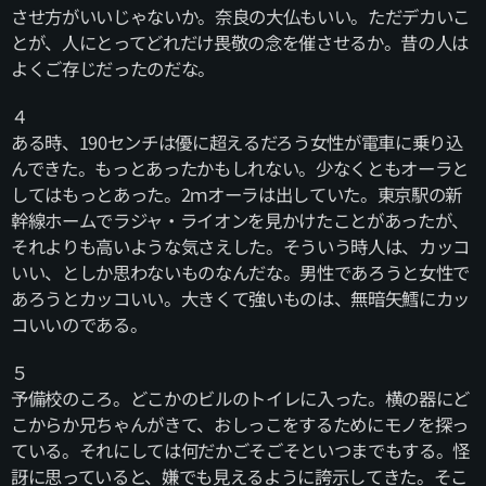
させ方がいいじゃないか。奈良の大仏もいい。ただデカいこ
とが、人にとってどれだけ畏敬の念を催させるか。昔の人は
よくご存じだったのだな。
４
ある時、190センチは優に超えるだろう女性が電車に乗り込
んできた。もっとあったかもしれない。少なくともオーラと
してはもっとあった。2ｍオーラは出していた。東京駅の新
幹線ホームでラジャ・ライオンを見かけたことがあったが、
それよりも高いような気さえした。そういう時人は、カッコ
いい、としか思わないものなんだな。男性であろうと女性で
あろうとカッコいい。大きくて強いものは、無暗矢鱈にカッ
コいいのである。
５
予備校のころ。どこかのビルのトイレに入った。横の器にど
こからか兄ちゃんがきて、おしっこをするためにモノを探っ
ている。それにしては何だかごそごそといつまでもする。怪
訝に思っていると、嫌でも見えるように誇示してきた。そこ