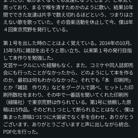
思っており、まるで喉を潰すためかのように歌い、結果10年
間でできた友達は片手で数え切れるほどという、つまりはさ
えない歌を歌っていた。その音楽活動を休止して今、僕は年
４回東京荒野を発行している。
第１号を出した時のことはよく覚えている。2014年の10月、
15年5月に雑誌を出そうと思い立ち、以来第１号の発行目指
して本作りを勉強した。
文芸サークルにいた経験もなく、また、コミケや同人誌即売
会にも行ったことがなかったから、どのようにして本を作る
のか、最初は何もわからなかった。それでも「本 印刷所」
とか「雑誌 作り方」などをグーグルで調べ、ヒットした印
刷所数社をまわり、その中で一番話を聞いてくれた印刷所
（緑陽社）で東京荒野は作られている。第1号に依頼した原
稿は15作品。そのどれ１つとして断られることはなく、僕は
集まった原稿1つ1つに大袈裟でなく手を合わせ、ありがとう
ございます、ありがとうございますと声に出しながら統合、
PDF化を行った。