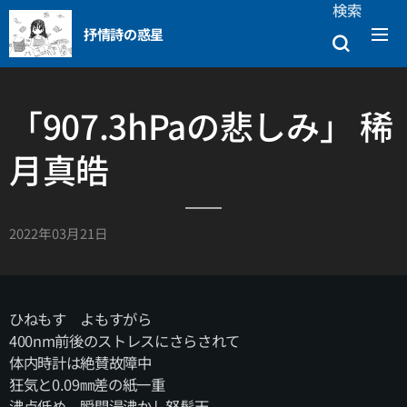
検索
抒情詩の惑星
「907.3hPaの悲しみ」 稀
月真皓
2022年03月21日
ひねもす よもすがら
400nm前後のストレスにさらされて
体内時計は絶賛故障中
狂気と0.09㎜差の紙一重
沸点低め 瞬間湯沸かし怒髪天