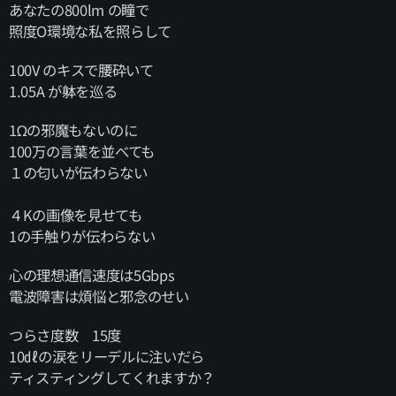
あなたの800lm の瞳で
照度O環境な私を照らして
100V のキスで腰砕いて
1.05A が躰を巡る
1Ωの邪魔もないのに
100万の言葉を並べても
１の匂いが伝わらない
４Kの画像を見せても
1の手触りが伝わらない
心の理想通信速度は5Gbps
電波障害は煩悩と邪念のせい
つらさ度数 15度
10㎗の涙をリーデルに注いだら
ティスティングしてくれますか？