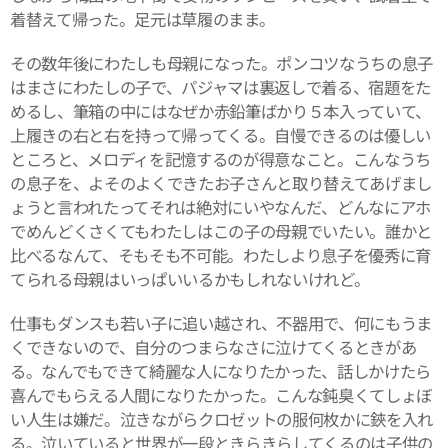
着替えて帰った。足元は草履のまま。
その数年後にわたしも母親になった。ポンコツなうちの息子
はまさにわたしの子で、パジャマは裏返しで着る、宿題をた
めるし、筆箱の中にはなぜか赤鉛筆ばかり５本入っていて、
上履きの右と右を持って帰ってくる。自慢できるのは優しい
ところと、メロディを記憶するのが得意なこと。こんなうち
の息子を、よそのよくできたお子さんと取り替えてあげまし
ょうと言われたってそれは絶対にいやなんだ、どんなにアホ
でめんどくさくてもわたしはこの子の母親でいたい。誰かと
比べるなんて、そもそも不可能。わたしより息子を優秀に育
てられる母親はいっぱいいるかもしれないけれど。
仕事もダンスも若い子に追い越され、不器用で、何にもうま
くできないので、自分のつまらなさに泣けてくるときがあ
る。なんでもできて綺麗な人になりたかった、話しかけたら
喜んでもらえる人間になりたかった。こんな鈍臭くてしょぼ
い人生は嫌だ。泣きながらクロゼットの服何枚かに鋏を入れ
る。泣いていると世界が一段ときらきらしてくるのは子供の