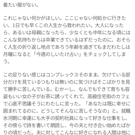
着たい服がない。
これじゃない何かがほしい。ここじゃない何処かに行きた
い、1日でも早くこの人生から救われたい。大人になった
ら、あるいは母親になったら、少なくとも中年になる頃には
こんな気持ちからは卒業できているはずだったのに、おそら
く人生の折り返し地点であろう年齢を過ぎてもまだわたしは
月曜になると「今週のしいたけ占い」をチェックしてしま
う。
この足りない感じはコンプレックスそのまま。欠けている部
分だけを見ているつもりは無いのに気づけばそこばかりを見
て勝手に苦しんでいる。むかーし、なんでもできて育ちも容
姿もいい女の子がお茶に誘ってくれて、高級住宅街のカフェ
で心底不思議そうにわたしに言った。「あなたは既に幸せに
囲まれてるのに、どうしてそんなに苦しそうなの」と。就職
氷河期に幸運にも大手の契約社員になって好きな仕事をし、
その傍らで詩を書いて朗読し、今の夫と付き合い始めたばか
りの頃だった。夫に対してこんなに好きになれる人間は他に