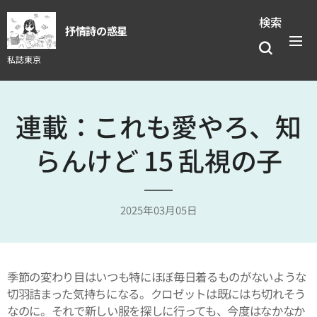
検索
抒情詩の惑星
私誌東京
連載：これも愛やろ、知
らんけど 15 乱視の子
2025年03月05日
季節の変わり目はいつも特にほぼ毎日着るものがないような
切羽詰まった気持ちになる。クロゼットは既にはち切れそう
なのに。それで新しい服を探しに行っても、今度はなかなか