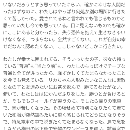
いないだろうとすら思っていたぐらい、確かに幸せな人間だ
ったはずなのに、わたしはやっぱり何処か別の場所に行きた
くて苦しかった。愛されてるねと言われても信じるものかと
思っていたし今でも思っている。目に見えないものでも確か
にここにあると分かったら、失う恐怖を抱えて生きなきゃい
けなくなる。つまらない。全然すごくない。これが自分の幸
せだなんて認めたくない。ここじゃないどこかに行きたい。
わたしが幸せに囲まれてる、そういった女の子、彼女の持っ
ている"普通"も"当たり前"も、わたしのちっぽけでチープな
普通と全てが違ったから、恥ずかしくてたまらなかったこと
を今でも覚えている。リカちゃん人形みたいなこんなに素敵
な女の子と友達みたいにお茶を飲んで。勝てるわけがない、
俯いて、わたしははにかんだふりをした。勝つとか負けると
か、そもそもフィールドが違うのに。そしたら帰りの電車
で、息が苦しくなった。その頃せめて特別になりたくて着て
いた和服が突然鎧みたいに重く感じられてどうにかなりそう
で、特急電車の中で脱ぎたくてたまらなくなった。肩で息を
しながら梅田の地下街で安物のワンピースを買い、試着室で