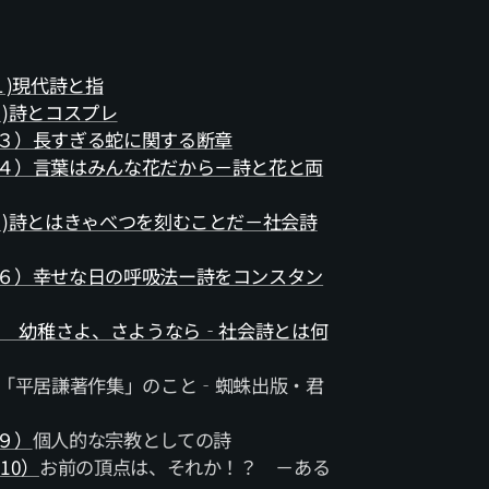
)現代詩と指
)詩とコスプレ
３）長すぎる蛇に関する断章
４）言葉はみんな花だから－詩と花と両
)詩とはきゃべつを刻むことだ－社会詩
６）幸せな日の呼吸法ー詩をコンスタン
) 幼稚さよ、さようなら‐社会詩とは何
「平居謙著作集」のこと‐蜘蛛出版・君
９）
個人的な宗教としての詩
10）
お前の頂点は、それか！？ －ある