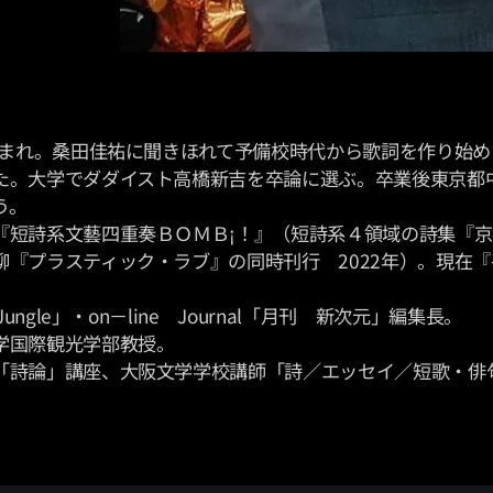
都生まれ。桑田佳祐に聞きほれて予備校時代から歌詞を作り始め
た。大学でダダイスト高橋新吉を卒論に選ぶ。卒業後東京都
う。
『短詩系文藝四重奏ＢＯＭＢ¡！』（短詩系４領域の詩集『
柳『プラスティック・ラブ』の同時刊行 2022年）。現在『
Jungle」・on－line Journal「月刊 新次元」編集長。
学国際観光学部教授。
「詩論」講座、大阪文学学校講師「詩／エッセイ／短歌・俳