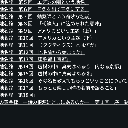
地名論 第５回 エデンの園という地名」
地名論 第６回 三条を出て三条に至る」
地名論 第７回 蛸薬師という奇妙な名前」
地名論 第８回 「朝鮮人」に込められた意味」
地名論 第９回 アメリカという主題（上）」
地名論 第10回 アメリカという主題（下）」
地名論 第11回 〈タクティクス〉とは何か」
地名論 第12回 地名論から始まった」
地名論 第13回 堕胎都市京都」
地名論 第14回 虚構の中に真実はある① 内なる京都」
地名論 第15回 虚構の中に真実はある②」
地名論 第16回 その名を教えてもらうということについて
地名論 第17回 もっとも楽しい時の名前を語ること」
地名論 第18回」
の黄金律 ー詩の根源はどこにあるのかー 第１回 序 