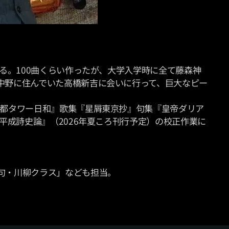
る。100曲くらい作ったが、大学入学時に全て藤森神
中野に住んでいた高橋新吉に会いに行って、巨大なピー
京都タワー日和』歌集『星屑東京抄』句集『皇帝ダリア
平成詩史論』（2026年夏ころ刊行予定）の校正作業に
句・川柳クラス」なども担当。🐈