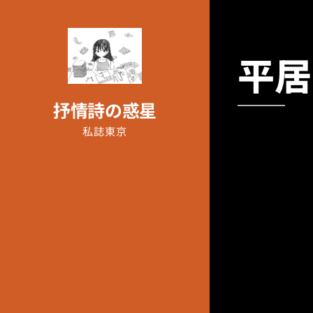
平居 
抒情詩の惑星
私誌東京