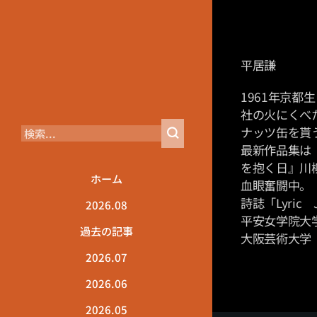
平居謙
1961年京
社の火にくべ
ナッツ缶を貰
最新作品集は
を抱く日』川
ホーム
血眼奮闘中。
詩誌「Lyric 
2026.08
平安女学院大
過去の記事
大阪芸術大学
2026.07
2026.06
2026.05