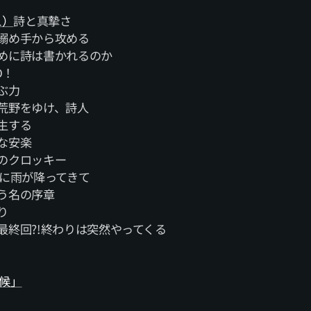
1）
詩と真摯さ
搦め手から攻める
めに詩は書かれるのか
D！
ぶ力
荒野をゆけ、詩人
生する
な安楽
のクロッキー
日に雨が降ってきて
う名の序章
り
最終回?!終わりは突然やってくる
候」